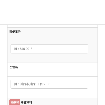
は以下のとおりです。
不動産の売買、賃貸、仲介、管理等
の取引に関する契約の履行、及び情
報、サービスの提供。
上記1の利用目的の達成に必要な範囲
郵便番号
での、個人情報の第三者への提供。
当社が取り扱う商品に関する契約の
履行、情報、サービスの提供。
上記1.3の商品・情報・サービス提供
のための郵便物、電話、電子メール
ご住所
等による営業活動、及びアンケートの
お願い等のマーケティング活動。顧客
動向分析または商品開発等の調査分
析。
情報・サービスの提供は、ご本人か
らの申出がありましたら取り止めさ
複数可
希望賃料