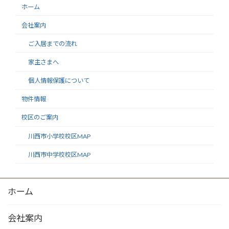
ホーム
指定流通機構への登録、インターネ
ット、不動産情報誌、チラシ等の広
会社案内
告媒体を通じて直接、または他の不
ご入居までの流れ
動産会社を通じて間接的（当社の同
家主さまへ
意のもと、他の不動産会社が広告を行
う場合等を含む）に、契約の相手方や
個人情報保護について
売買・賃貸借希望者に提供されます。
物件情報
契約が成立した場合は、速やかに成
校区のご案内
約報告（成約年月日、価格）を広告
媒体主等へ行い、広告を停止します。
川西市小学校校区MAP
成約情報は、指定流通機構や民間の
川西市中学校校区MAP
広告媒体主により集計、加工もしく
は分析され、他の取引における価格
ホーム
査定の資料等として利用されます。
6.個人情報の安全管理措置
会社案内
当社が有する個人情報は適性かつ慎