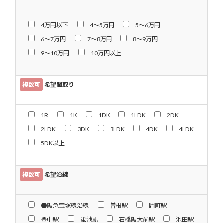
せていただきます。
5.個人情報の第三者への提供
4万円以下
4〜5万円
5〜6万円
当社が保有する個人情報は、以下の
6〜7万円
7〜8万円
8〜9万円
場合に、第三者へ提供されます。
9〜10万円
10万円以上
ご本人の同意がある場合。
法令規定に基づく場合。
複数可
希望間取り
人の生命、身体または財産の保護の
ため必要がある場合であって、ご本人
1R
1K
1DK
1LDK
2DK
の同意を得ることが困難である場
2LDK
3DK
3LDK
4DK
4LDK
合。
5DK以上
公衆衛生の向上または児童の健全な
育成の推進のため特に必要がある場
合であって、ご本人の同意を得ること
複数可
希望沿線
が困難であるとき。
国の機関もしくは地方公共団体、ま
●阪急宝塚線沿線
曽根駅
岡町駅
たはその委託を受けたものが法令の
豊中駅
蛍池駅
石橋阪大前駅
池田駅