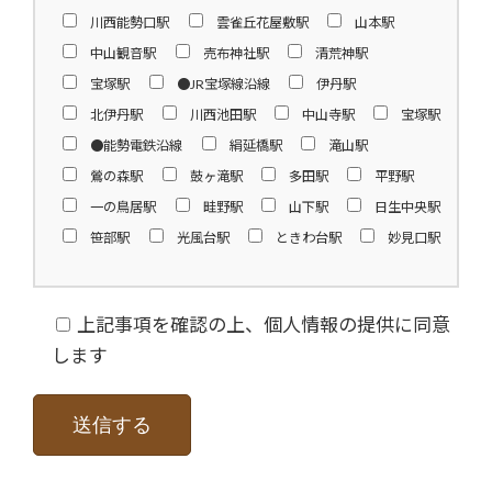
定める事務を遂行することに対して協
川西能勢口駅
雲雀丘花屋敷駅
山本駅
力する必要がある場合であって、ご本
中山観音駅
売布神社駅
清荒神駅
人の同意を得ることにより当該事務
宝塚駅
●JR宝塚線沿線
伊丹駅
の遂行に支障を及ぼす恐れがあると
北伊丹駅
川西池田駅
中山寺駅
宝塚駅
き。
●能勢電鉄沿線
絹延橋駅
滝山駅
利用目的の達成に必要な範囲で、機密
鶯の森駅
鼓ヶ滝駅
多田駅
平野駅
保持契約を終結している信頼出来る業
一の鳥居駅
畦野駅
山下駅
日生中央駅
務委託先に対し、必要な範囲で開示
笹部駅
光風台駅
ときわ台駅
妙見口駅
する場合。
《不動産物件情報を第三者提供（広
上記事項を確認の上、個人情報の提供に同意
告）する場合》
します
広告を行う不動産物件情報は、物件
種目、所在地、価格、交通、土地及
び建物の面積、間取、設備、写真、
案内図等であり、個人の氏名は含みま
せん。