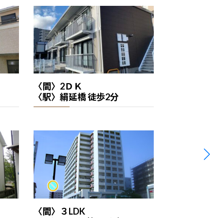
〈間〉2ＤＫ
〈駅〉絹延橋 徒歩2分
〈間〉３LDK