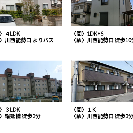
〉４LDK
〈間〉1DK+S
〉川西能勢口 よりバス
〈駅〉川西能勢口 徒歩10
〉３LDK
〈間〉１K
〉絹延橋 徒歩3分
〈駅〉川西能勢口 徒歩3