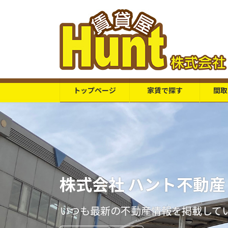
コ
ナ
ン
ビ
テ
ゲ
ン
ー
ツ
シ
へ
ョ
ス
ン
トップページ
家賃で探す
間取
キ
に
ッ
移
プ
動
株式会社 ハント不動産
いつも最新の不動産情報を掲載して