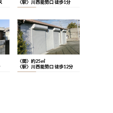
ス
〈駅〉川西能勢口 徒歩1分
〈間〉約25㎡
分
〈駅〉川西能勢口 徒歩12分