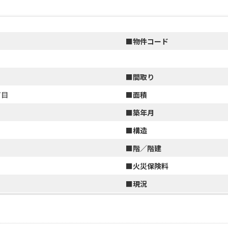
■物件コード
■間取り
丁目
■面積
■築年月
■構造
■階／階建
■火災保険料
■
現況