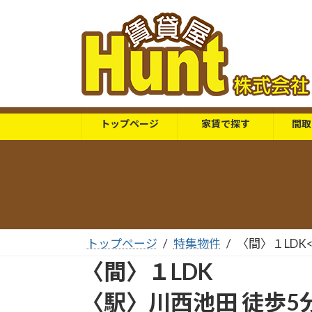
コ
ナ
ン
ビ
テ
ゲ
ン
ー
ツ
シ
へ
ョ
ス
ン
トップページ
家賃で探す
間取
キ
に
ッ
移
プ
動
トップページ
特集物件
〈間〉１LDK
〈間〉１LDK
〈駅〉川西池田 徒歩5