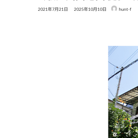
最
2021年7月21日
2025年10月10日
hunt-f
終
更
新
日
時
: