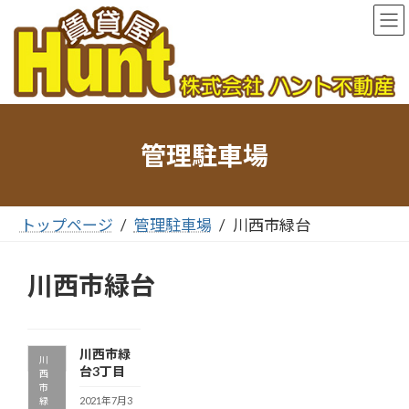
コ
ナ
ン
ビ
テ
ゲ
ン
ー
ツ
シ
へ
ョ
ス
ン
キ
に
管理駐車場
ッ
移
プ
動
トップページ
管理駐車場
川西市緑台
川西市緑台
川西市緑
川
台3丁目
西
市
2021年7月3
緑