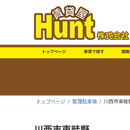
コ
ナ
ン
ビ
テ
ゲ
ン
ー
ツ
シ
へ
ョ
ス
ン
トップページ
家賃で探す
間取
キ
に
ッ
移
プ
動
トップページ
管理駐車場
川西市東畦
川西市東畦野