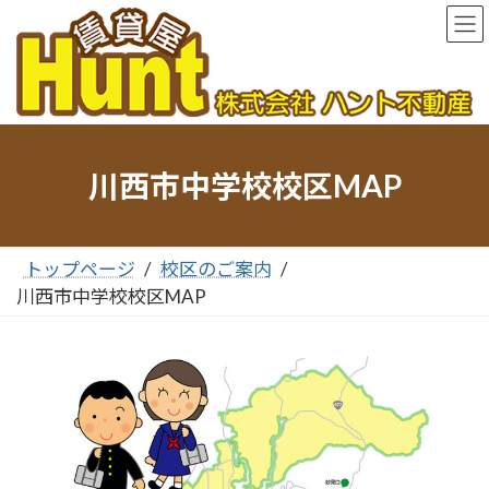
コ
ナ
ン
ビ
テ
ゲ
ン
ー
ツ
シ
へ
ョ
ス
ン
キ
に
川西市中学校校区MAP
ッ
移
プ
動
トップページ
校区のご案内
川西市中学校校区MAP