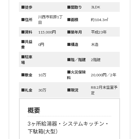
3LDK
■徒歩
■間取り
川西市萩原1丁
■住所
■面積
約104.3㎡
目
■賃料
115,000円
■築年月
平成23年
■共益
0円
■構造
木造
費
■駐車
■階／階建
2階建
場
■火災保険
■敷金
10万
20,000円／2年
料
R8.2月末空室予
■礼金
30万
■
現況
定
概要
3ヶ所給湯器・システムキッチン・
下駄箱(大型）