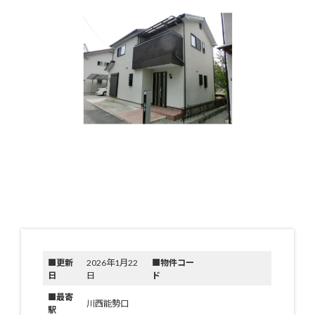
日
時
:
■更新
2026年1月22
■物件コー
日
日
ド
■最寄
川西能勢口
駅