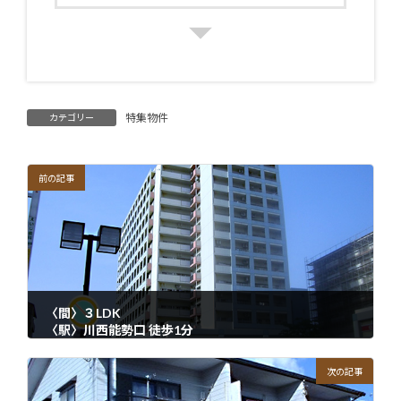
特集物件
カテゴリー
前の記事
〈間〉３LDK
〈駅〉川西能勢口 徒歩1分
2021年7月20日
次の記事