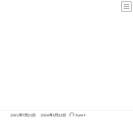
コ
ナ
ン
ビ
テ
ゲ
ン
ー
ツ
シ
へ
ョ
ス
ン
キ
に
特集物件
ッ
移
プ
動
トップページ
特集物件
〈間〉３LDK <br>〈駅〉川西能勢口 よりバス
〈間〉３LDK
〈駅〉川西能勢口 よりバス
最
2021年7月21日
2026年1月22日
hunt-f
終
更
新