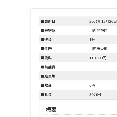
■更新日
2021年12月20日
■最寄駅
川西能勢口
■徒歩
1分
■住所
川西市栄町
■賃料
110,000円
■共益費
■駐車場
■敷金
0円
■礼金
30万円
概要