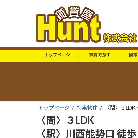
コ
ナ
ン
ビ
テ
ゲ
ン
ー
ツ
シ
へ
ョ
ス
ン
トップページ
家賃で探す
間取
キ
に
ッ
移
プ
動
トップページ
特集物件
〈間〉３LDK
〈間〉３LDK
〈駅〉川西能勢口 徒歩