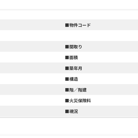
■物件コード
■間取り
■面積
■築年月
■構造
■階／階建
■火災保険料
■
現況