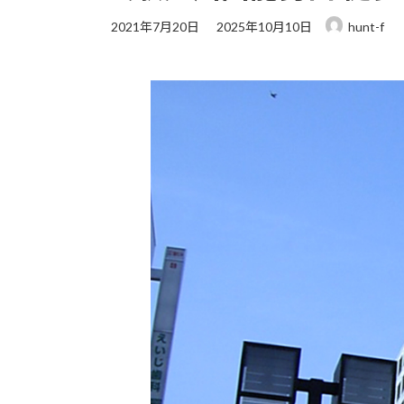
最
2021年7月20日
2025年10月10日
hunt-f
終
更
新
日
時
: